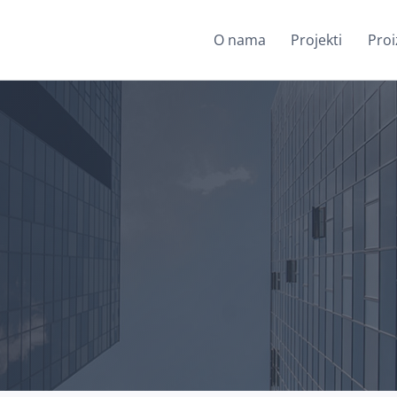
O nama
Projekti
Proi